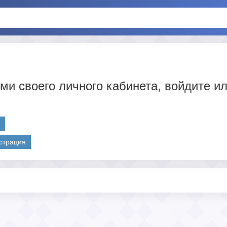
ми своего личного кабинета, войдите и
д
страция