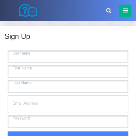
Sign Up
Username
First
Name
Last
Name
Email
Address
Password